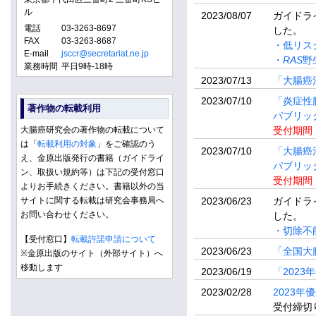
ル
2023/08/07
ガイドラ
電話
03-3263-8697
した。
FAX
03-3263-8687
・低リス
E-mail
jsccr@secretariat.ne.jp
・
RAS
野
業務時間
平日9時-18時
2023/07/13
「大腸癌
2023/07/10
「炎症性
著作物の転載利用
パブリッ
大腸癌研究会の著作物の転載について
受付期間：
は「
転載利用の対象
」をご確認のう
2023/07/10
「大腸癌
え、金原出版発行の書籍（ガイドライ
パブリッ
ン、取扱い規約等）は下記の受付窓口
受付期間：
よりお手続きください。書籍以外の当
サイトに関する転載は研究会事務局へ
2023/06/23
ガイドラ
お問い合わせください。
した。
・切除不
【受付窓口】
転載許諾申請について
2023/06/23
「全国大腸
※金原出版のサイト（外部サイト）へ
移動します
2023/06/19
「202
2023/02/28
2023
受付締切り