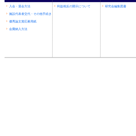
入会・退会方法
利益相反の開示について
研究会編集図書
施設代表者交代・その他手続き
優秀論文賞応募用紙
会費納入方法