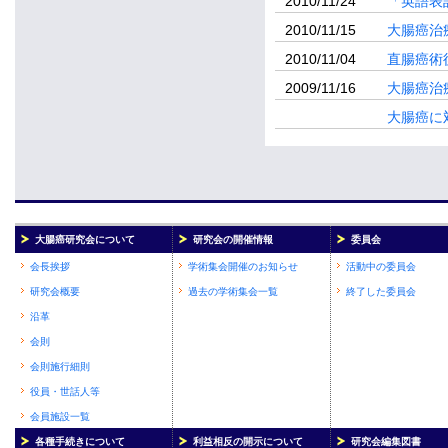
2010/11/24
「英語表
2010/11/15
大腸癌治
2010/11/04
直腸癌術
2009/11/16
大腸癌治
xxxx/xx/xx
大腸癌に
大腸癌研究会について
研究会の開催情報
委員会
会長挨拶
学術集会開催のお知らせ
活動中の委員会
研究会概要
過去の学術集会一覧
終了した委員会
沿革
会則
会則施行細則
役員・世話人等
会員施設一覧
各種手続きについて
利益相反の開示について
研究会編集図書