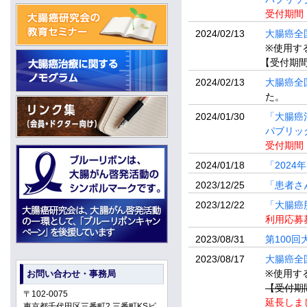
受付期間：
2024/02/13
大腸癌全
※使用す
【受付期間
2024/02/13
大腸癌全
た。
2024/01/30
「大腸癌
パブリッ
受付期間：
2024/01/18
「202
2023/12/25
「患者さ
2023/12/22
「大腸癌
利用応募募
2023/08/31
第100
2023/08/17
大腸癌全
※使用す
お問い合わせ・事務局
【受付期間
〒102-0075
延長しま
東京都千代田区三番町2 三番町KSビ