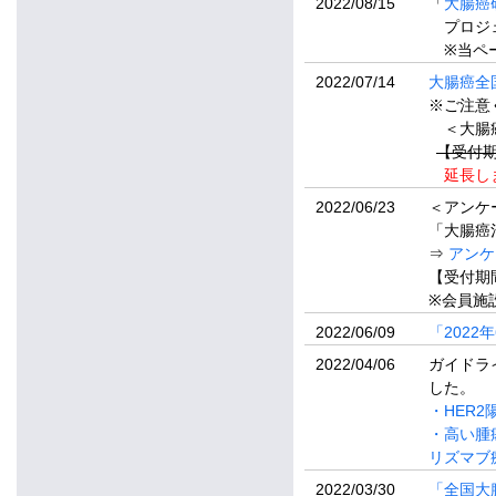
2022/08/15
「
大腸癌
プロジェ
※当ペー
2022/07/14
大腸癌全
※ご注意
＜大腸癌
【受付期
延長しま
2022/06/23
＜アンケ
「大腸癌
⇒
アンケ
【受付期間
※会員施
2022/06/09
「202
2022/04/06
ガイドラ
した。
・HER
・高い腫
リズマブ
2022/03/30
「全国大腸