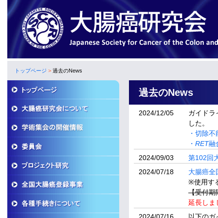
トップページ
>
過去のNews
過去のNews
2024/12/05
ガイドラ
した。
・切除不
・
RET
融
2024/09/03
第102
2024/07/18
大腸癌全
※使用す
【受付期間
延長しま
2024/07/16
以下のガ