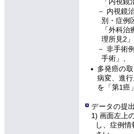
「内視鏡
－ 内視鏡
別・症例
「外科治
理所見2
－ 非手術
手術」、
多発癌の取
病変、進行
を「第1癌
データの提
1) 画面左
し、症例情