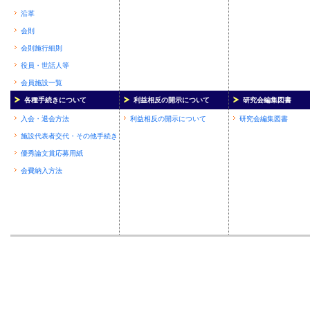
沿革
会則
会則施行細則
役員・世話人等
会員施設一覧
各種手続きについて
利益相反の開示について
研究会編集図書
入会・退会方法
利益相反の開示について
研究会編集図書
施設代表者交代・その他手続き
優秀論文賞応募用紙
会費納入方法