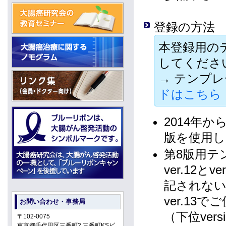
登録の方法
本登録用の
してくださ
→ テンプレ
ドはこちら
2014年
版を使用し
第8版用テン
ver.12と
記されな
ver.13
お問い合わせ・事務局
（下位ver
〒102-0075
東京都千代田区三番町2 三番町KSビ