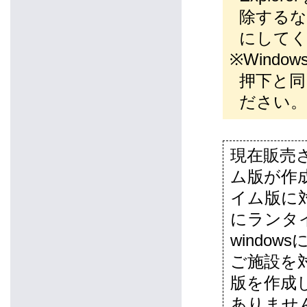
除するな
にして
※Windo
押下と同
ださい。
現在販売
ム版が作
イム版に
にランタ
windo
ご施設を
版を作成
ありませ