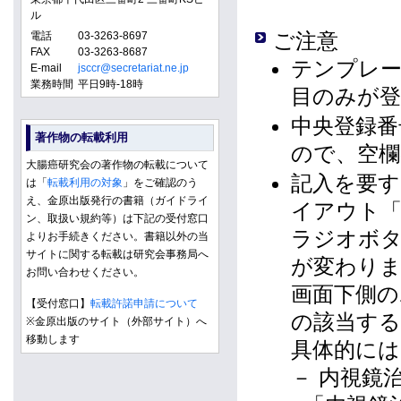
ル
ご注意
電話
03-3263-8697
FAX
03-3263-8687
テンプレ
E-mail
jsccr@secretariat.ne.jp
業務時間
平日9時-18時
目のみが
中央登録番
著作物の転載利用
ので、空
大腸癌研究会の著作物の転載について
記入を要す
は「
転載利用の対象
」をご確認のう
え、金原出版発行の書籍（ガイドライ
イアウト「
ン、取扱い規約等）は下記の受付窓口
ラジオボ
よりお手続きください。書籍以外の当
サイトに関する転載は研究会事務局へ
が変わり
お問い合わせください。
画面下側
【受付窓口】
転載許諾申請について
の該当す
※金原出版のサイト（外部サイト）へ
移動します
具体的に
－ 内視鏡