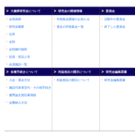
大腸癌研究会について
研究会の開催情報
委員会
会長挨拶
学術集会開催のお知らせ
活動中の委員会
研究会概要
過去の学術集会一覧
終了した委員会
沿革
会則
会則施行細則
役員・世話人等
会員施設一覧
各種手続きについて
利益相反の開示について
研究会編集図書
入会・退会方法
利益相反の開示について
研究会編集図書
施設代表者交代・その他手続き
優秀論文賞応募用紙
会費納入方法