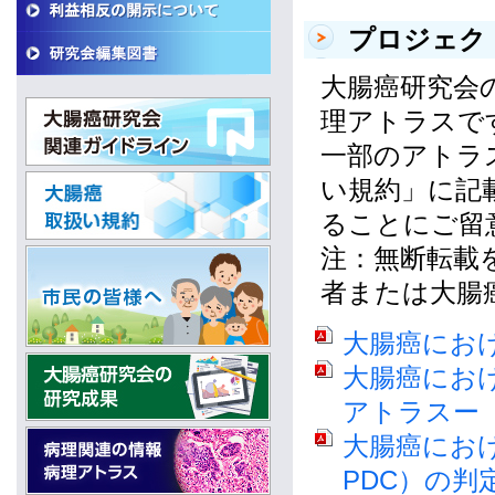
プロジェク
大腸癌研究会
理アトラスで
一部のアトラ
い規約」に記
ることにご留
注：無断転載
者または大腸
大腸癌にお
大腸癌におけるD
アトラスー
大腸癌における低分
PDC）の判