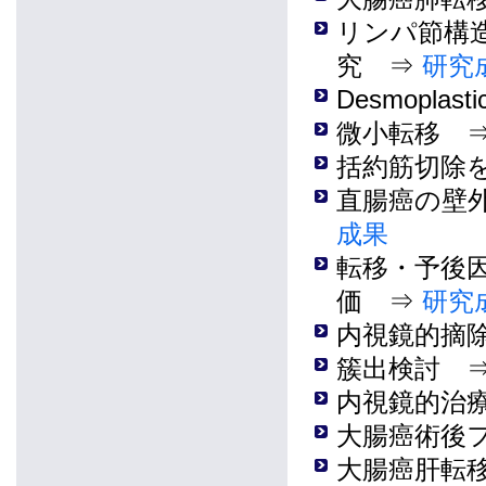
リンパ節構
究 ⇒
研究
Desmoplas
微小転移 
括約筋切除
直腸癌の壁
成果
転移・予後
価 ⇒
研究
内視鏡的摘
簇出検討 
内視鏡的治
大腸癌術後
大腸癌肝転