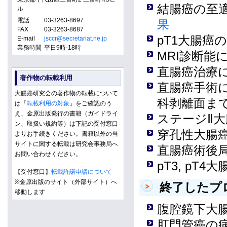
結腸癌の至
ル
電話
03-3263-8697
果
FAX
03-3263-8687
pT1大腸
E-mail
jsccr@secretariat.ne.jp
業務時間
平日9時-18時
MRI診断能
直腸癌治療
著作物の転載利用
直腸癌手術
大腸癌研究会の著作物の転載について
科剥離面ま
は「
転載利用の対象
」をご確認のう
え、金原出版発行の書籍（ガイドライ
ステージⅡ
ン、取扱い規約等）は下記の受付窓口
穿孔性大腸
よりお手続きください。書籍以外の当
サイトに関する転載は研究会事務局へ
直腸癌術後
お問い合わせください。
pT3, pT
【受付窓口】
転載許諾申請について
※金原出版のサイト（外部サイト）へ
終了したプ
移動します
腹腔鏡下大
肛門管癌の病