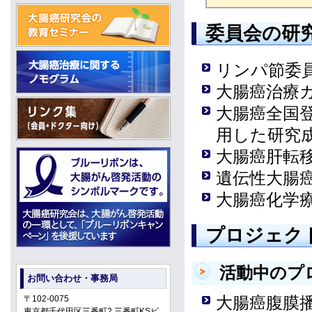
委員会の研
リンパ節委
大腸癌治療
大腸癌全国
用した研究
大腸癌肝転
遺伝性大腸
大腸癌化学
プロジェク
活動中のプ
お問い合わせ・事務局
大腸癌腹膜播種
〒102-0075
東京都千代田区三番町2 三番町KSビ