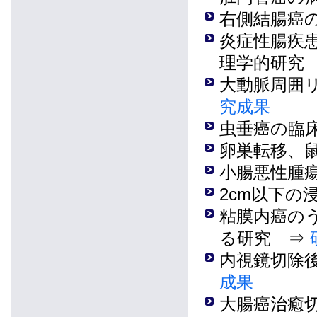
右側結腸癌
炎症性腸疾
理学的研究
大動脈周囲
究成果
虫垂癌の臨
卵巣転移、
小腸悪性腫
2cm以下
粘膜内癌の
る研究 ⇒
内視鏡切除
成果
大腸癌治癒