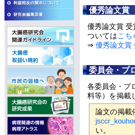
優秀論文賞
優秀論文賞 
ついては
こち
⇒
優秀論文賞
委員会・プ
各委員会・プ
料等）を掲載
論文の掲載
jsccr_kouho
い。