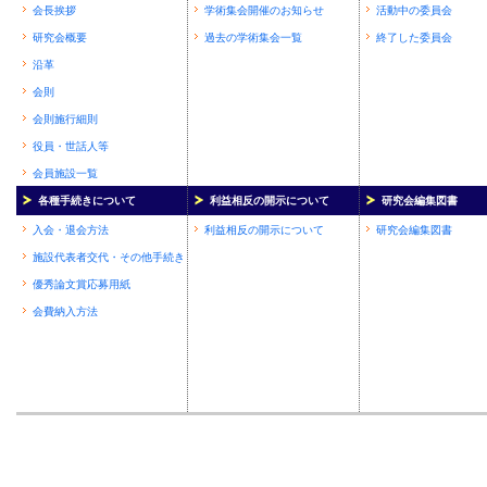
会長挨拶
学術集会開催のお知らせ
活動中の委員会
研究会概要
過去の学術集会一覧
終了した委員会
沿革
会則
会則施行細則
役員・世話人等
会員施設一覧
各種手続きについて
利益相反の開示について
研究会編集図書
入会・退会方法
利益相反の開示について
研究会編集図書
施設代表者交代・その他手続き
優秀論文賞応募用紙
会費納入方法