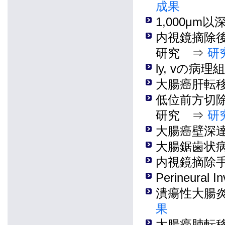
成果
1,000μ
内視鏡摘除
研究 ⇒
研
ly, vの
大腸癌肝転
低位前方切除に
研究 ⇒
研
大腸癌壁深
大腸鋸歯状
内視鏡摘除
Perineura
潰瘍性大腸
果
大腸癌肺転