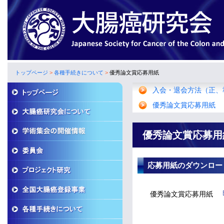
トップページ
>
各種手続きについて
>
優秀論文賞応募用紙
入会・退会方法（正、
優秀論文賞応募用紙
優秀論文賞応募用
応募用紙のダウンロー
優秀論文賞応募用紙