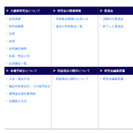
大腸癌研究会について
研究会の開催情報
委員会
会長挨拶
学術集会開催のお知らせ
活動中の委員会
研究会概要
過去の学術集会一覧
終了した委員会
沿革
会則
会則施行細則
役員・世話人等
会員施設一覧
各種手続きについて
利益相反の開示について
研究会編集図書
入会・退会方法
利益相反の開示について
研究会編集図書
施設代表者交代・その他手続き
優秀論文賞応募用紙
会費納入方法