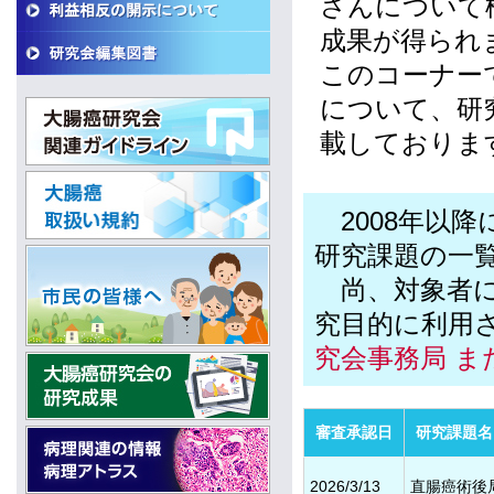
さんについて
成果が得られ
このコーナー
について、研
載しておりま
2008年以
研究課題の一
尚、対象者に
究目的に利用
究会事務局 ま
審査承認日
研究課題名
2026/3/13
直腸癌術後