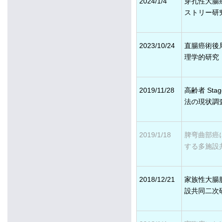
2024/1/4
穿孔性大腸
ストリー研
2023/10/24
直腸癌術後
理学的研究
2019/11/28
高齢者 St
法の現状調
2019/1/18
脾弯曲部癌
する多施設
2018/12/21
家族性大腸
設共同二次