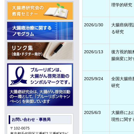
理学的研究
2026/1/30
大腸癌病理診断
る研究
2026/1/13
後方視的観
腸病変に対
2025/9/24
全国大腸癌
研究
2025/6/3
大腸癌にお
現性に関す
お問い合わせ・事務局
〒102-0075
東京都千代田区三番町2 三番町KSビ