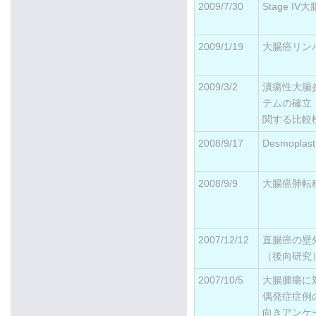
2009/7/30
Stage 
2009/1/19
大腸癌リン
2009/3/2
潰瘍性大腸
テムの確立・
関する比較
2008/9/17
Desmoplas
2008/9/9
大腸癌肺転
2007/12/12
直腸癌の壁
（後向研究
2007/10/5
大腸腫瘍に
偶発症症例
向きアンケ