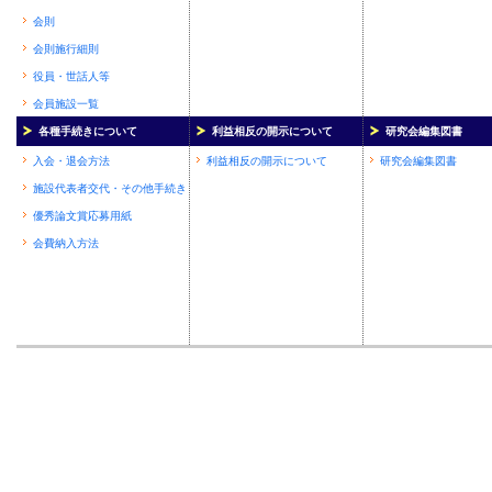
会則
会則施行細則
役員・世話人等
会員施設一覧
各種手続きについて
利益相反の開示について
研究会編集図書
入会・退会方法
利益相反の開示について
研究会編集図書
施設代表者交代・その他手続き
優秀論文賞応募用紙
会費納入方法