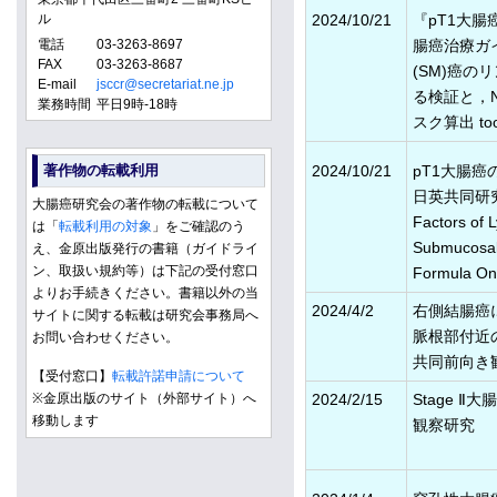
ル
2024/10/21
『pT1大
電話
03-3263-8697
腸癌治療ガ
FAX
03-3263-8687
(SM)癌
E-mail
jsccr@secretariat.ne.jp
る検証と，N
業務時間
平日9時-18時
スク算出 to
著作物の転載利用
2024/10/21
pT1大腸
日英共同研究 (U
大腸癌研究会の著作物の転載について
Factors of 
は「
転載利用の対象
」をご確認のう
Submucosal 
え、金原出版発行の書籍（ガイドライ
ン、取扱い規約等）は下記の受付窓口
Formula On
よりお手続きください。書籍以外の当
2024/4/2
右側結腸癌
サイトに関する転載は研究会事務局へ
脈根部付近
お問い合わせください。
共同前向き
【受付窓口】
転載許諾申請について
※金原出版のサイト（外部サイト）へ
2024/2/15
Stage 
移動します
観察研究