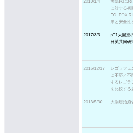
2018/1/4
実臨床にお
に対する初
FOLFOXIR
果と安全性
2017/3/3
pT1大腸
日英共同研
2015/12/17
レゴラフェニ
に不応／不
するレゴラフ
を比較する
2013/5/30
大腸癌治癒