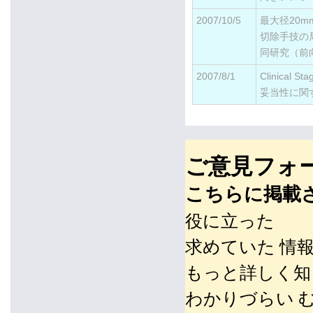
2007/10/5
最大径20
切除手技の
同研究（前
2007/8/1
Clinical
妥当性に関