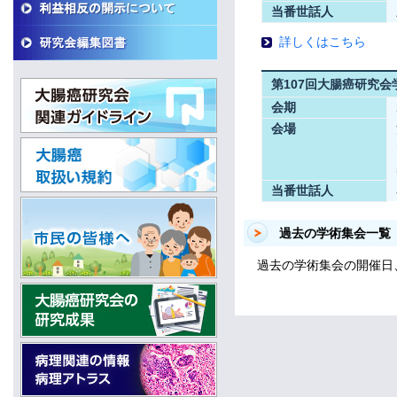
当番世話人
詳しくはこちら
第107回大腸癌研究会
会期
会場
当番世話人
過去の学術集会一覧
過去の学術集会の開催日