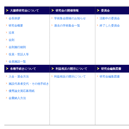
大腸癌研究会について
研究会の開催情報
委員会
会長挨拶
学術集会開催のお知らせ
活動中の委員会
研究会概要
過去の学術集会一覧
終了した委員会
沿革
会則
会則施行細則
役員・世話人等
会員施設一覧
各種手続きについて
利益相反の開示について
研究会編集図書
入会・退会方法
利益相反の開示について
研究会編集図書
施設代表者交代・その他手続き
優秀論文賞応募用紙
会費納入方法