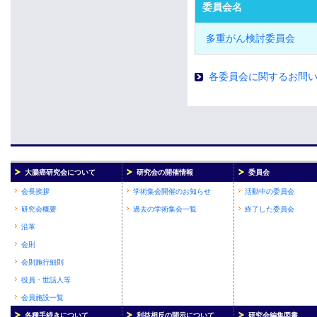
委員会名
多重がん検討委員会
各委員会に関するお問
大腸癌研究会について
研究会の開催情報
委員会
会長挨拶
学術集会開催のお知らせ
活動中の委員会
研究会概要
過去の学術集会一覧
終了した委員会
沿革
会則
会則施行細則
役員・世話人等
会員施設一覧
各種手続きについて
利益相反の開示について
研究会編集図書