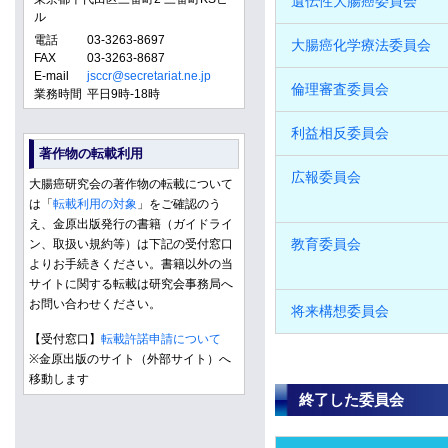
遺伝性大腸癌委員会
ル
電話
03-3263-8697
大腸癌化学療法委員会
FAX
03-3263-8687
E-mail
jsccr@secretariat.ne.jp
倫理審査委員会
業務時間
平日9時-18時
利益相反委員会
著作物の転載利用
広報委員会
大腸癌研究会の著作物の転載について
は「
転載利用の対象
」をご確認のう
え、金原出版発行の書籍（ガイドライ
教育委員会
ン、取扱い規約等）は下記の受付窓口
よりお手続きください。書籍以外の当
サイトに関する転載は研究会事務局へ
お問い合わせください。
将来構想委員会
【受付窓口】
転載許諾申請について
※金原出版のサイト（外部サイト）へ
移動します
終了した委員会