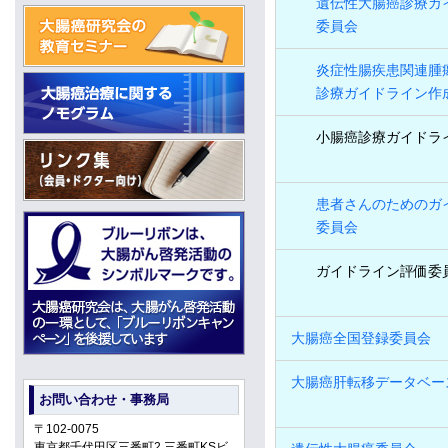
遺伝性大腸癌診療ガ
委員会
炎症性腸疾患関連腫
診療ガイドライン作
小腸癌診療ガイドラ
患者さんのためのガ
委員会
ガイドライン評価委
大腸癌全国登録委員会
大腸癌肝転移データベー
お問い合わせ・事務局
〒102-0075
東京都千代田区三番町2 三番町KSビ