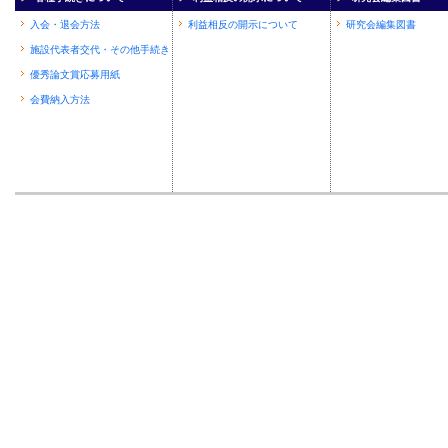
入会・退会方法
利益相反の開示について
研究会編集図書
施設代表者交代・その他手続き
優秀論文賞応募用紙
会費納入方法