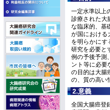
一定水準以上
診療された大
な臨床的、基
が国における
を明らかにす
研究を必要と
例の予後予測
ント等に必要
の目的は大腸
の、質の高い
2.意義
全国大腸癌登