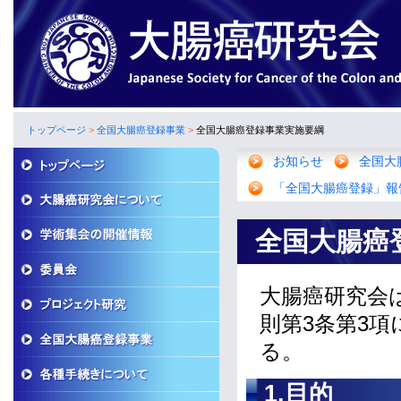
トップページ
>
全国大腸癌登録事業
>
全国大腸癌登録事業実施要綱
お知らせ
全国大
「全国大腸癌登録」報
全国大腸癌
大腸癌研究会
則第3条第3
る。
1.目的