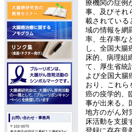
療機関の症例
事、及びそれ
載されている
域の情報を網
率、生存率な
し、全国大腸
床的、病理組
て、厚生省統
よび全国大腸
おり、これら
癌の疫学的、
事が出来る。
地方のがん対
お問い合わせ・事務局
床活動を支援
〒102-0075
登録に存在意
東京都千代田区三番町2 三番町KSビ