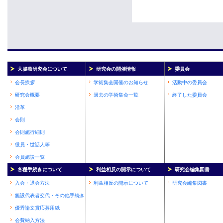
大腸癌研究会について
研究会の開催情報
委員会
会長挨拶
学術集会開催のお知らせ
活動中の委員会
研究会概要
過去の学術集会一覧
終了した委員会
沿革
会則
会則施行細則
役員・世話人等
会員施設一覧
各種手続きについて
利益相反の開示について
研究会編集図書
入会・退会方法
利益相反の開示について
研究会編集図書
施設代表者交代・その他手続き
優秀論文賞応募用紙
会費納入方法