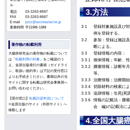
ル
3.方法
電話
03-3263-8697
FAX
03-3263-8687
E-mail
jsccr@secretariat.ne.jp
3.1
登録対象施設及び対
業務時間
平日9時-18時
例を登録する。
3.2
参加：登録は施設及
著作物の転載利用
断による。
3.3
登録情報の内容：
大腸癌研究会の著作物の転載について
は「
転載利用の対象
」をご確認のう
3.3.1
個体情報；年齢、性
え、金原出版発行の書籍（ガイドライ
3.3.2
腫瘍情報；診断年月
ン、取扱い規約等）は下記の受付窓口
等。
よりお手続きください。書籍以外の当
3.3.3
治療情報；治療開始
サイトに関する転載は研究会事務局へ
3.3.4
切除材料の検索によ
お問い合わせください。
3.3.5
追跡情報；生死(死
【受付窓口】
転載許諾申請について
3.3.6
情報の記載法：腫瘍
※金原出版のサイト（外部サイト）へ
会 編)の記載法に
移動します
4.全国大腸