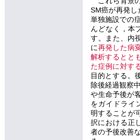
これら背景の
SM癌が再発
単独施設での
んどなく，本
す。また、内
に
再発した病
解析するとと
た症例に対する
目的とする。
除後経過観察中
や生命予後が
をガイドライ
明することが
択における正
者の予後改善