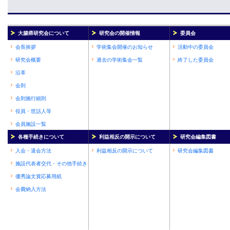
大腸癌研究会について
研究会の開催情報
委員会
会長挨拶
学術集会開催のお知らせ
活動中の委員会
研究会概要
過去の学術集会一覧
終了した委員会
沿革
会則
会則施行細則
役員・世話人等
会員施設一覧
各種手続きについて
利益相反の開示について
研究会編集図書
入会・退会方法
利益相反の開示について
研究会編集図書
施設代表者交代・その他手続き
優秀論文賞応募用紙
会費納入方法