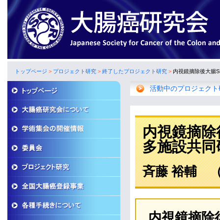
トップページ
>
プロジェクト研究
>
終了したプロジェクト研究
>
内視鏡摘除後大腸S
活動中のプロジェクト
内視鏡摘除
多施設共同
斉藤 裕輔 
内視鏡摘除