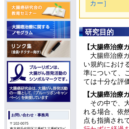
カー］
研究目的
【大腸癌治療
大腸癌治療ガ
い規約におけ
準について、
ては十分な評
【大腸癌治療
その中で、大
れる場合、依然と
お問い合わせ・事務局
点も指摘され
〒102-0075
東京都千代田区三番町2 三番町KSビ