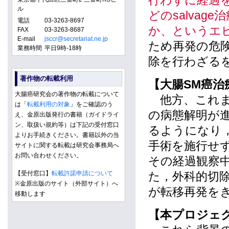
行わずに経過
ル
どのsalva
電話
03-3263-8697
か、というエ
FAX
03-3263-8687
E-mail
jsccr@secretariat.ne.jp
ため再発の危
業務時間
平日9時-18時
除を行わざる
著作物の転載利用
【大腸SM癌治
大腸癌研究会の著作物の転載について
他方、これま
は「
転載利用の対象
」をご確認のう
の病態解明が
え、金原出版発行の書籍（ガイドライ
ン、取扱い規約等）は下記の受付窓口
るようになり
よりお手続きください。書籍以外の当
手術を施行せ
サイトに関する転載は研究会事務局へ
お問い合わせください。
その経過観察
【受付窓口】
転載許諾申請について
た，外科的切
※金原出版のサイト（外部サイト）へ
が転移再発を
移動します
【本プロジェ