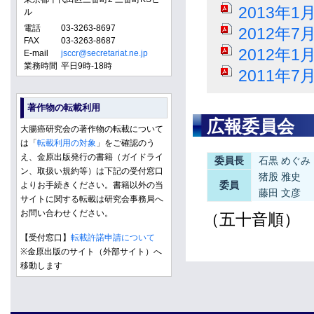
2013年
ル
電話
03-3263-8697
2012年
FAX
03-3263-8687
2012年
E-mail
jsccr@secretariat.ne.jp
業務時間
平日9時-18時
2011年
著作物の転載利用
広報委員会
大腸癌研究会の著作物の転載について
は「
転載利用の対象
」をご確認のう
え、金原出版発行の書籍（ガイドライ
委員長
石黒 めぐみ
ン、取扱い規約等）は下記の受付窓口
猪股 雅史
委員
よりお手続きください。書籍以外の当
藤田 文彦
サイトに関する転載は研究会事務局へ
お問い合わせください。
（五十音順）
【受付窓口】
転載許諾申請について
※金原出版のサイト（外部サイト）へ
移動します