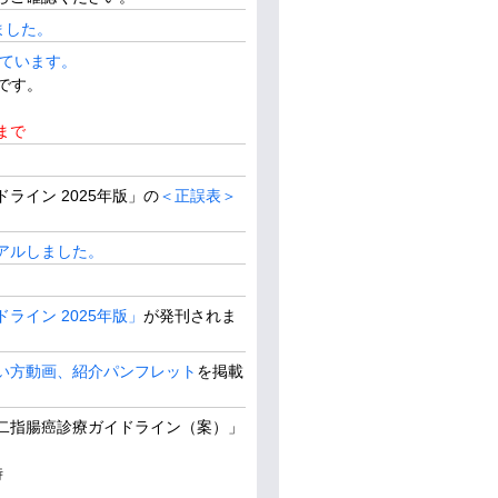
ました。
けています。
です。
まで
イン 2025年版」の
＜正誤表＞
アルしました。
イン 2025年版」
が発刊されま
い方動画、紹介パンフレット
を掲載
二指腸癌診療ガイドライン（案）」
時