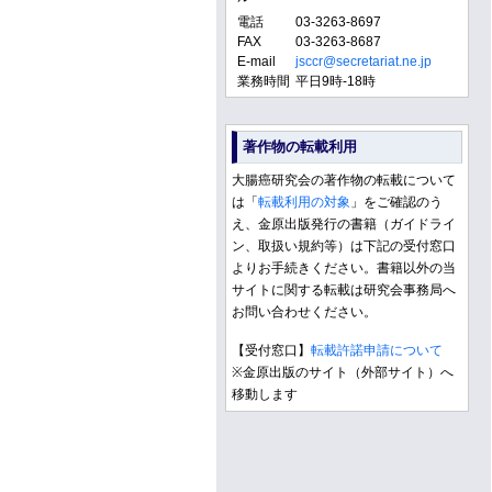
電話
03-3263-8697
FAX
03-3263-8687
E-mail
jsccr@secretariat.ne.jp
業務時間
平日9時-18時
著作物の転載利用
大腸癌研究会の著作物の転載について
は「
転載利用の対象
」をご確認のう
え、金原出版発行の書籍（ガイドライ
ン、取扱い規約等）は下記の受付窓口
よりお手続きください。書籍以外の当
サイトに関する転載は研究会事務局へ
お問い合わせください。
【受付窓口】
転載許諾申請について
※金原出版のサイト（外部サイト）へ
移動します