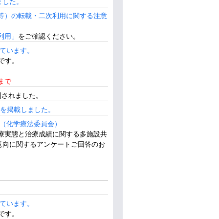
ました。
研究会編集
等）の転載・二次利用に関する注意
図書
利用」
をご確認ください。
全国大腸癌登録
けています。
です。
まで
刊されました。
例）を掲載しました。
い（化学療法委員会）
療実態と治療成績に関する多施設共
のご意向に関するアンケートご回答のお
けています。
です。