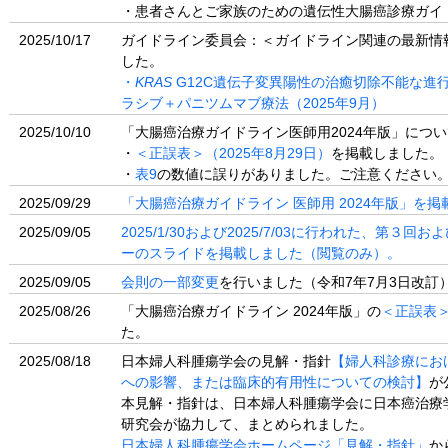
・患者さんとご家族のための遺伝性大腸癌診療ガイドラ
2025/10/17
ガイドライン委員会：＜ガイドライン関連の最新情
した。
・
KRAS
G12C遺伝子変異陽性の治癒切除不能な進
ラシブ＋パニツムマブ療法（2025年9月）
2025/10/10
「大腸癌治療ガイドライン医師用2024年版」につい
・
＜正誤表＞（2025年8月29日）
を掲載しました。
・
表9
の数値に誤りがありました。ご注意ください
2025/09/29
「大腸癌治療ガイドライン 医師用 2024年版」を
2025/09/05
2025/1/30および2025/7/03に行われた、第３
ーのスライドを掲載しました（閲覧のみ）。
2025/09/05
会則の一部変更
を行いました（令和7年7月3日改訂
2025/08/26
「大腸癌治療ガイドライン 2024年版」の
＜正誤表＞
た。
2025/08/18
日本婦人科腫瘍学会の見解・指針
【婦人科診療におけ
への影響、または臨床的有用性についての検討】
が
本見解・指針は、日本婦人科腫瘍学会に日本癌治療
研究会が協力して、まとめられました。
日本婦人科腫瘍学会ホームページ「見解・指針」
か