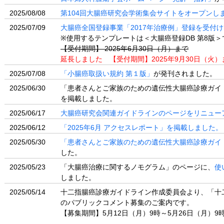
2025/08/08
第104回大腸癌研究会学術集会サイトをオープンし
2025/07/09
大腸癌全国登録事業「2017年治療例」登録を受付
※使用するテンプレートは＜大腸癌登録DB 第8版＞
【受付期間】 2025年6月30日（月）まで
延長しました 【受付期間】2025年9月30日（火）
2025/07/08
「小腸癌取扱い規約 第１版」
が発刊されました。
2025/06/30
「患者さんとご家族のための遺伝性大腸癌診療ガイドラ
を掲載しました。
2025/06/17
大腸癌研究会関連ガイドラインのページをリニュー
2025/06/12
「2025年6月 アクセスレポート」を掲載しました。
2025/05/30
「患者さんとご家族のための遺伝性大腸癌診療ガイドラ
した。
2025/05/23
「大腸癌治療に関するノモグラム」のページに、
使
しました。
2025/05/14
十二指腸癌診療ガイドライン作成委員会より、「十
のパブリックコメント募集のご案内です。
【募集期間】5月12日（月）9時～5月26日（月）9