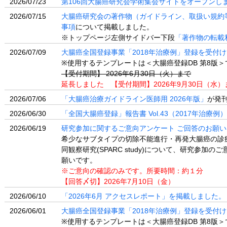
2026/07/23
第106回大腸癌研究会学術集会サイトをオープンし
2026/07/15
大腸癌研究会の著作物（ガイドライン、取扱い規約
事項
について掲載しました。
※トップページ左側サイドバー下段
「著作物の転載
2026/07/09
大腸癌全国登録事業「2018年治療例」登録を受付
※使用するテンプレートは＜大腸癌登録DB 第8版＞
【受付期間】 2026年6月30日（火）まで
延長しました 【受付期間】2026年9月30日（水）
2026/07/06
「大腸癌治療ガイドライン医師用 2026年版」
が発
2026/06/30
「全国大腸癌登録」報告書 Vol.43（2017年治療
2026/06/19
研究参加に関するご意向アンケート ご回答のお願
希少なサブタイプの切除不能進行・再発大腸癌の診
同観察研究(SPARC study)について、研究参加
願いです。
※ご意向の確認のみです。所要時間：約１分
【回答〆切】2026年7月10日（金）
2026/06/10
「2026年6月 アクセスレポート」を掲載しました。
2026/06/01
大腸癌全国登録事業「2018年治療例」登録を受付
※使用するテンプレートは＜大腸癌登録DB 第8版＞