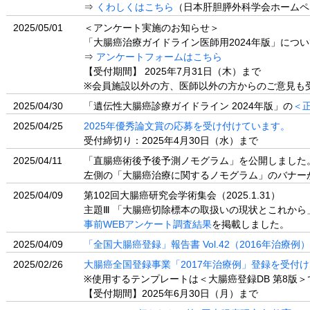
⇒
くわしくはこちら
（日本肝胆膵外科学会ホームペ
2025/05/01
＜アンケート実施のお知らせ＞
「大腸癌治療ガイドライン医師用2024年版」につ
⇒
アンケートフォームはこちら
【受付期間】 2025年7月31日（木）まで
※会員施設以外の方、医師以外の方からのご意見も
2025/04/30
「遺伝性大腸癌診療ガイドライン 2024年版」の
＜
2025/04/25
2025年優秀論文賞の応募を受け付けています。
受付締切り：2025年4月30日（水）まで
2025/04/11
「直腸癌術後予後予測ノモグラム」を公開しました
左側の「大腸癌治療に関するノモグラム」のバナー
2025/04/09
第102回大腸癌研究会学術集会（2025.1.31）
主題Ⅲ 「⼤腸癌切除標本の取扱いの現状とこれから
事前WEBアンケート調査結果
を掲載しました。
2025/04/09
「全国大腸癌登録」報告書 Vol.42（2016年治療
2025/02/26
大腸癌全国登録事業「2017年治療例」登録を受付
※使用するテンプレートは＜大腸癌登録DB 第8版＞
【受付期間】2025年6月30日（月）まで