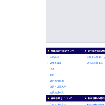
大腸癌研究会について
研究会の開催情
会長挨拶
学術集会開催の
研究会概要
過去の学術集会
沿革
会則
会則施行細則
役員・世話人等
会員施設一覧
各種手続きについて
利益相反の開示
入会・退会方法
利益相反の開示