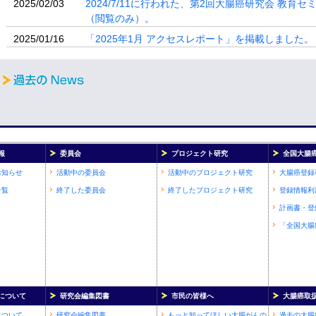
2025/02/03
2024/7/11に行われた、第2回大腸癌研究会 教
（閲覧のみ）。
2025/01/16
「2025年1月 アクセスレポート」を掲載しました。
報
委員会
プロジェクト研究
全国大腸
お知らせ
活動中の委員会
活動中のプロジェクト研究
大腸癌登録
一覧
終了した委員会
終了したプロジェクト研究
登録情報利
計画書・登
「全国大腸
について
研究会編集図書
市民の皆様へ
大腸癌取
について
研究会編集図書
もっと知ってほしい大腸がんの
過去の大腸