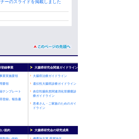
育セミナーのスライドを掲載しました
癌登録事業
大腸癌研究会関連ガイドライン
事業実施要領
大腸癌治療ガイドライン
用要領
遺伝性大腸癌診療ガイドライン
録テンプレート
炎症性腸疾患関連消化管腫瘍診
療ガイドライン
癌登録」報告書
患者さん・ご家族のためのガイ
ドライン
扱い規約
大腸癌研究会の研究成果
癌取扱い規約
優秀論文賞 受賞論文