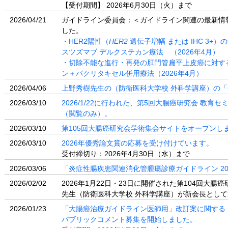
【受付期間】 2026年6月30日（火）まで
2026/04/21
ガイドライン委員会：＜ガイドライン関連の最新情
した。
・HER2陽性（
HER2
遺伝子増幅 または IHC 3
スツズマブ デルクステカン療法 （2026年4月）
・切除不能な進行・再発の肛門管扁平上皮癌に対す
ン＋パクリタキセル併用療法（2026年4月）
2026/04/06
上野秀樹先生の（防衛医科大学校 外科学講座）の
2026/03/10
2026/1/22に行われた、第5回大腸癌研究会 教
（閲覧のみ）。
2026/03/10
第105回大腸癌研究会学術集会サイトをオープンし
2026/03/10
2026年優秀論文賞の応募を受け付けています。
受付締切り：2026年4月30日（水）まで
2026/03/06
「炎症性腸疾患関連消化管腫瘍診療ガイドライン 2
2026/02/02
2026年1月22日・23日に開催された第104回大
先生（防衛医科大学校 外科学講座）が新会長とし
2026/01/23
「大腸癌治療ガイドライン医師用」改訂案に関する
パブリックコメント募集を開始しました。