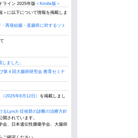
イン 2025年版
＜Kindle版＞
報＞に以下について情報を掲載しま
行・再発結腸・直腸癌に対するソト
て
。
掲載しました。
回および第４回大腸癌研究会 教育セミナ
）
（2025年8月12日）
を掲載しまし
るLynch 症候群の診断の治療方針
公開されています。
学会、日本遺伝性腫瘍学会、大腸癌
らご確認ください。