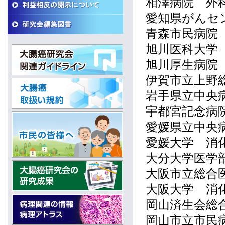
相澤病院 外
愛知県がんセ
青森市民病院
旭川医科大学
旭川厚生病院
伊賀市立上野
岩手県立中央
宇都宮記念病
愛媛県立中央
愛媛大学 消
大分大学医学
大阪市立総合
大阪大学 消
岡山済生会総
岡山市立市民