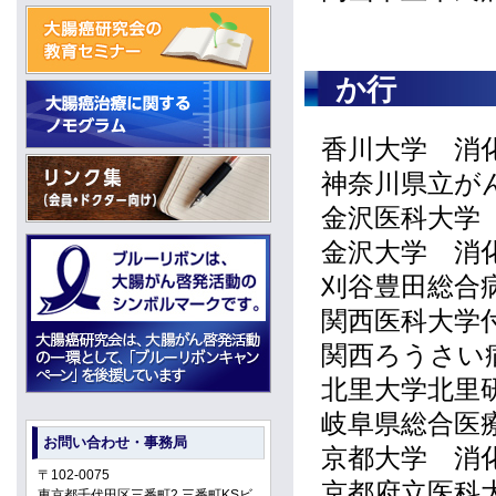
か行
香川大学 消
神奈川県立が
金沢医科大学
金沢大学 消
刈谷豊田総合
関西医科大学
関西ろうさい
北里大学北里
岐阜県総合医
お問い合わせ・事務局
京都大学 消
〒102-0075
京都府立医科
東京都千代田区三番町2 三番町KSビ