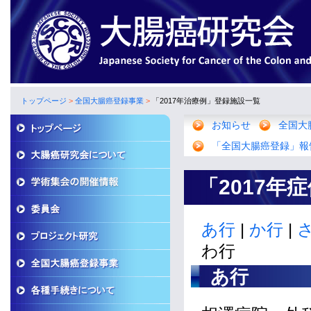
トップページ
>
全国大腸癌登録事業
>
「2017年治療例」登録施設一覧
お知らせ
全国大
「全国大腸癌登録」報
「2017年
あ行
|
か行
|
わ行
あ行