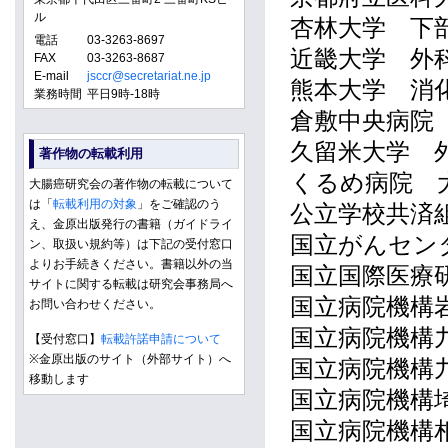
ル
杏林大学 下
電話
03-3263-8697
近畿大学 外
FAX
03-3263-8687
E-mail
jsccr@secretariat.ne.jp
熊本大学 消
業務時間
平日9時-18時
倉敷中央病院
久留米大学 
著作物の転載利用
くるめ病院 
大腸癌研究会の著作物の転載について
は「
転載利用の対象
」をご確認のう
公立学校共済
え、金原出版発行の書籍（ガイドライ
国立がんセン
ン、取扱い規約等）は下記の受付窓口
よりお手続きください。書籍以外の当
国立国際医療
サイトに関する転載は研究会事務局へ
国立病院機構
お問い合わせください。
国立病院機構
【受付窓口】
転載許諾申請について
※金原出版のサイト（外部サイト）へ
国立病院機構
移動します
国立病院機構
国立病院機構