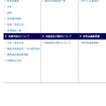
研究会概要
過去の学術集会一覧
終了した委員会
沿革
会則
会則施行細則
役員・世話人等
会員施設一覧
各種手続きについて
利益相反の開示について
研究会編集図書
入会・退会方法
利益相反の開示について
研究会編集図書
施設代表者交代・その他手続き
優秀論文賞応募用紙
会費納入方法