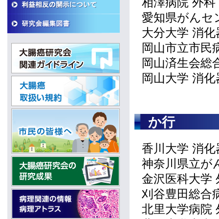
相澤病院 外科
愛知県がんセ
大分大学 消
岡山市立市民病
岡山済生会総
岡山大学 消化
か行
香川大学 消化
神奈川県立が
金沢医科大学 
刈谷豊田総合病
北里大学病院 