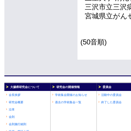
三沢市立三沢
宮城県立がん
(50音順)
大腸癌研究会について
研究会の開催情報
委員会
会長挨拶
学術集会開催のお知らせ
活動中の委員会
研究会概要
過去の学術集会一覧
終了した委員会
沿革
会則
会則施行細則