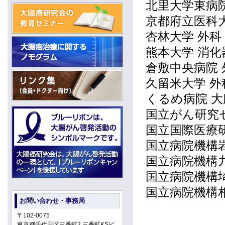
北里大学東病院
京都府立医科
杏林大学 外科
熊本大学 消化
倉敷中央病院 
久留米大学 外
くるめ病院 
国立がん研究
国立国際医療
国立病院機構
国立病院機構
国立病院機構
国立病院機構
お問い合わせ・事務局
〒102-0075
東京都千代田区三番町2 三番町KSビ