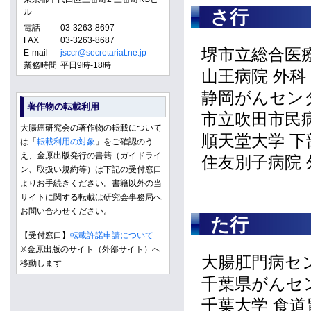
ル
さ行
電話
03-3263-8697
FAX
03-3263-8687
堺市立総合医
E-mail
jsccr@secretariat.ne.jp
業務時間
平日9時-18時
山王病院 外科
静岡がんセン
著作物の転載利用
市立吹田市民病
大腸癌研究会の著作物の転載について
順天堂大学 
は「
転載利用の対象
」をご確認のう
え、金原出版発行の書籍（ガイドライ
住友別子病院 
ン、取扱い規約等）は下記の受付窓口
よりお手続きください。書籍以外の当
サイトに関する転載は研究会事務局へ
お問い合わせください。
た行
【受付窓口】
転載許諾申請について
※金原出版のサイト（外部サイト）へ
大腸肛門病セ
移動します
千葉県がんセ
千葉大学 食道