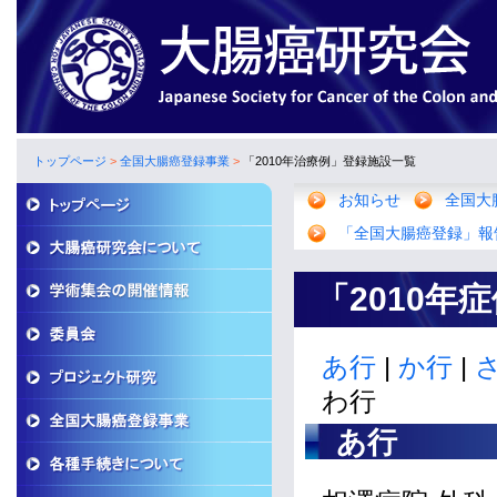
トップページ
>
全国大腸癌登録事業
>
「2010年治療例」登録施設一覧
お知らせ
全国大
「全国大腸癌登録」報
「2010年
あ行
|
か行
|
わ行
あ行