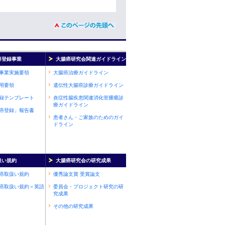
癌登録事業
大腸癌研究会関連ガイドライン
事業実施要領
大腸癌治療ガイドライン
用要領
遺伝性大腸癌診療ガイドライン
録テンプレート
炎症性腸疾患関連消化管腫瘍診
療ガイドライン
癌登録」報告書
患者さん・ご家族のためのガイ
ドライン
扱い規約
大腸癌研究会の研究成果
癌取扱い規約
優秀論文賞 受賞論文
癌取扱い規約＜英語
委員会・プロジェクト研究の研
究成果
その他の研究成果