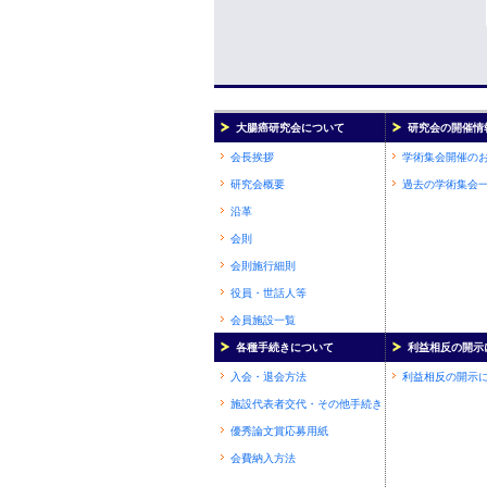
大腸癌研究会について
研究会の開催情
会長挨拶
学術集会開催の
研究会概要
過去の学術集会
沿革
会則
会則施行細則
役員・世話人等
会員施設一覧
各種手続きについて
利益相反の開示
入会・退会方法
利益相反の開示
施設代表者交代・その他手続き
優秀論文賞応募用紙
会費納入方法