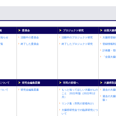
報
委員会
プロジェクト研究
全国大腸
お知らせ
活動中の委員会
活動中のプロジェクト研究
大腸癌登録
一覧
終了した委員会
終了したプロジェクト研究
登録情報利
計画書・登
「全国大腸
について
研究会編集図書
市民の皆様へ
大腸癌取
について
研究会編集図書
もっと知ってほしい大腸がんの
過去の大腸
こと 2022年版（2022年12
過去の大腸
月）
版＞
リンク集（市民の皆様向け）
大腸癌研究会での臨床研究につ
いて