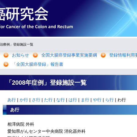
年治療例」登録施設一覧
お知らせ
全国大腸癌登録事業実施要綱
登録情報利用
「全国大腸癌登録」報告書
「2008年症例」登録施設一覧
あ行
|
か行
|
さ行
|
た行
|
な行
|
は行
|
ま行
|
や行
|
ら行
| わ行
あ行
相澤病院 外科
愛知県がんセンター中央病院 消化器外科