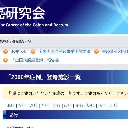
年治療例」登録施設一覧
お知らせ
全国大腸癌登録事業実施要綱
登録情報利用
「全国大腸癌登録」報告書
「2006年症例」登録施設一覧
登録にご協力いただいた施設の一覧です。ご協力ありがとうござ
あ行
|
か行
|
さ行
|
た行
|
な行
|
は行
|
ま行
|
や行
|
ら行
|
わ行
あ行