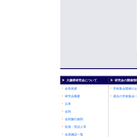
大腸癌研究会について
研究会の開催情
会長挨拶
学術集会開催の
研究会概要
過去の学術集会
沿革
会則
会則施行細則
役員・世話人等
会員施設一覧