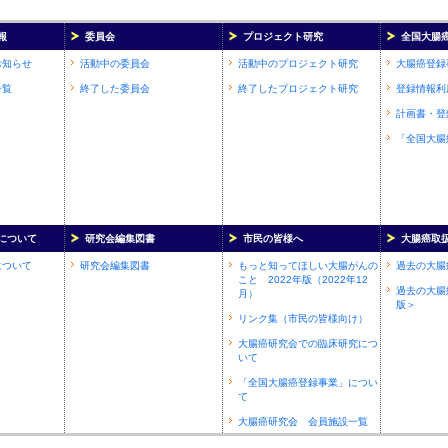
報
委員会
プロジェクト研究
全国大腸
お知らせ
活動中の委員会
活動中のプロジェクト研究
大腸癌登録
一覧
終了した委員会
終了したプロジェクト研究
登録情報利
計画書・登
「全国大腸
について
研究会編集図書
市民の皆様へ
大腸癌取
について
研究会編集図書
もっと知ってほしい大腸がんの
過去の大腸
こと 2022年版（2022年12
過去の大腸
月）
版＞
リンク集（市民の皆様向け）
大腸癌研究会での臨床研究につ
いて
「全国大腸癌登録事業」につい
て
大腸癌研究会 会員施設一覧