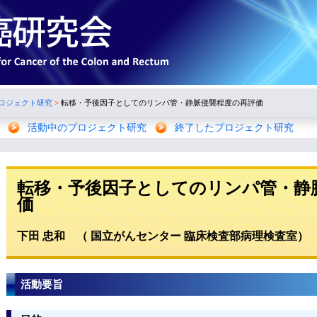
ロジェクト研究
>
転移・予後因子としてのリンパ管・静脈侵襲程度の再評価
活動中のプロジェクト研究
終了したプロジェクト研究
転移・予後因子としてのリンパ管・静
価
下田 忠和 （ 国立がんセンター 臨床検査部病理検査室）
活動要旨