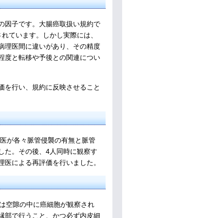
の因子です。大腸癌取扱い規約で
されています。しかし実際には、
病理医間に違いがあり、その精度
程度と転移や予後との関連につい
価を行い、規約に反映させること
門医が各々脈管侵襲の有無と脈管
した。その後、4人同時に観察す
理医による再評価を行いました。
のは空隙の中に癌細胞が観察され
縁部で行うこと、かつ必ず内皮細