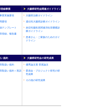
癌登録事業
大腸癌研究会関連ガイドライン
事業実施要領
大腸癌治療ガイドライン
用要領
遺伝性大腸癌診療ガイドライン
録テンプレート
炎症性腸疾患関連消化管腫瘍診
療ガイドライン
癌登録」報告書
患者さん・ご家族のためのガイ
ドライン
扱い規約
大腸癌研究会の研究成果
癌取扱い規約
優秀論文賞 受賞論文
癌取扱い規約＜英語
委員会・プロジェクト研究の研
究成果
その他の研究成果