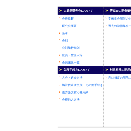
大腸癌研究会について
研究会の開催情
会長挨拶
学術集会開催の
研究会概要
過去の学術集会
沿革
会則
会則施行細則
役員・世話人等
会員施設一覧
各種手続きについて
利益相反の開示
入会・退会方法
利益相反の開示
施設代表者交代・その他手続き
優秀論文賞応募用紙
会費納入方法