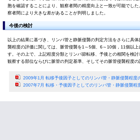
胞を確認することにより、観察者間の精度向上と一致が可能でした
察者間により大きな差があることが判明しました。
今後の検討
以上の結果に基づき、リンパ管と静脈侵襲の判定方法をさらに具体
襲程度の評価に関しては、脈管侵襲を1～5個、6～10個，11個以
す。その上で、上記程度分類とリンパ節転移、予後との相関を検討し、
観察する部位ならびに脈管の判定基準、そしてその脈管侵襲程度の
2009年1月 転移予後因子としてのリンパ管・静脈侵襲程
2007年7月 転移・予後因子としてのリンパ管・静脈侵襲程