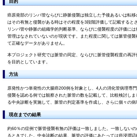
目的
癌原発部のリンパ管ならびに静脈侵襲は独立した予後あるいは転移
はその有無と侵襲がある時はその程度を3段階評価して記載すると
リンパ管や静脈の組織学的判断基準、ならびに侵襲程度の評価には
管理はなされていないのが現状です。また程度に関しては脈管侵襲
て正確なデータがありません。
本プロジェクト研究では脈管の同定、ならびに脈管侵襲程度の再評
を目的としています。
方法
原発性かつ単発性の大腸癌200例を対象とし、4人の消化管病理専
侵襲を認める例では観察された脈管の数を記載して、比較検討しま
る中央診断を実施して、脈管の判定基準を作成し、さらに個々の病
現在までの結果
約60％の症例で脈管侵襲有無の評価は一致しました。一致しない
るときでした。中央診断の結果、脈管の評価にあたっては癌浸潤辺