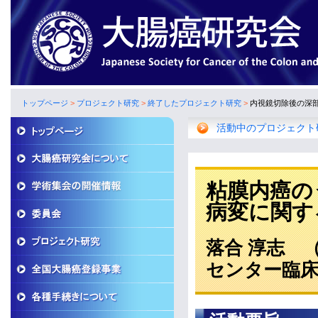
トップページ
>
プロジェクト研究
>
終了したプロジェクト研究
>
内視鏡切除後の深
活動中のプロジェクト
粘膜内癌の
病変に関す
落合 淳志 
センター臨床