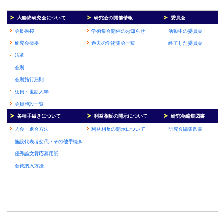
大腸癌研究会について
研究会の開催情報
委員会
会長挨拶
学術集会開催のお知らせ
活動中の委員会
研究会概要
過去の学術集会一覧
終了した委員会
沿革
会則
会則施行細則
役員・世話人等
会員施設一覧
各種手続きについて
利益相反の開示について
研究会編集図書
入会・退会方法
利益相反の開示について
研究会編集図書
施設代表者交代・その他手続き
優秀論文賞応募用紙
会費納入方法