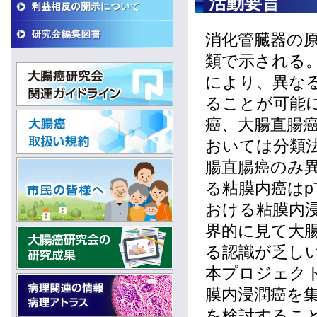
活動要旨
消化管臓器の
類で示される
により、異な
ることが可能に
癌、大腸直腸癌
おいては分類
腸直腸癌のみ
る粘膜内癌はp
おける粘膜内浸
界的に見て大
る認識が乏し
本プロジェク
膜内浸潤癌を
を検討するこ