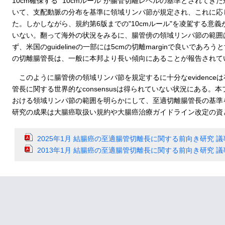
10cm確保する "10cmルール"が腸管切離レベルの基準とされて
いて、支配動脈の分布を基準に領域リンパ節が規定され、これに応
た。しかしながら、規約第6版までの"10cmルール"を凌駕する意
いない。翻って海外の状況をみるに、腸管傍の領域リンパ節の範囲
ず、米国のguidelineの一部には5cmの切離marginで良いであ
の切離腸管長は、一般に本邦より長い傾向にあることが報告されて
このように腸管傍の領域リンパ節を規定するに十分なevidence
管長に関する世界的なconsensusは得られていない状況にある。
おける領域リンパ節の範囲を明らかにして、至適切離腸管長の基準
研究の成果は大腸癌取扱い規約や大腸癌治療ガイドライン改定の資
2025年1月 結腸癌の至適腸管切離長に関する前向き研究 議
2013年1月 結腸癌の至適腸管切離長に関する前向き研究 議