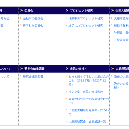
報
委員会
プロジェクト研究
全国大腸
お知らせ
活動中の委員会
活動中のプロジェクト研究
大腸癌登録
一覧
終了した委員会
終了したプロジェクト研究
登録情報利
計画書・登
「全国大腸
について
研究会編集図書
市民の皆様へ
大腸癌取
について
研究会編集図書
もっと知ってほしい大腸がんの
過去の大腸
こと 2022年版（2022年12
過去の大腸
月）
版＞
リンク集（市民の皆様向け）
大腸癌研究会での臨床研究につ
いて
「全国大腸癌登録事業」につい
て
大腸癌研究会 会員施設一覧