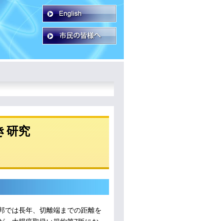
き研究
邦では長年、切離端までの距離を