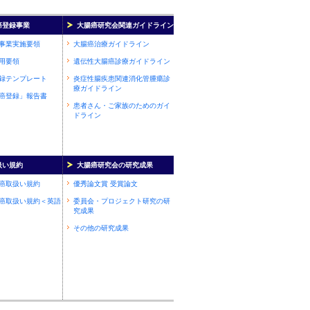
癌登録事業
大腸癌研究会関連ガイドライン
事業実施要領
大腸癌治療ガイドライン
用要領
遺伝性大腸癌診療ガイドライン
録テンプレート
炎症性腸疾患関連消化管腫瘍診
療ガイドライン
癌登録」報告書
患者さん・ご家族のためのガイ
ドライン
扱い規約
大腸癌研究会の研究成果
癌取扱い規約
優秀論文賞 受賞論文
癌取扱い規約＜英語
委員会・プロジェクト研究の研
究成果
その他の研究成果