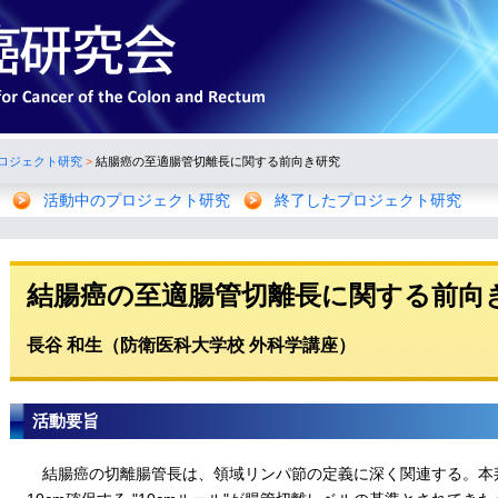
ロジェクト研究
>
結腸癌の至適腸管切離長に関する前向き研究
活動中のプロジェクト研究
終了したプロジェクト研究
結腸癌の至適腸管切離長に関する前向
長谷 和生（防衛医科大学校 外科学講座）
活動要旨
結腸癌の切離腸管長は、領域リンパ節の定義に深く関連する。本