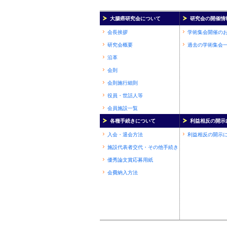
大腸癌研究会について
研究会の開催情
会長挨拶
学術集会開催の
研究会概要
過去の学術集会
沿革
会則
会則施行細則
役員・世話人等
会員施設一覧
各種手続きについて
利益相反の開示
入会・退会方法
利益相反の開示
施設代表者交代・その他手続き
優秀論文賞応募用紙
会費納入方法