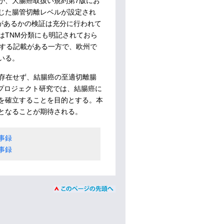
きたが、大腸癌取扱い規約第7版にお
じた腸管切離レベルが設定され
義があるかの検証は充分に行われて
はTNM分類にも明記されておら
ろうとする記載がある一方で、欧州で
いる。
は存在せず、結腸癌の至適切離腸
本プロジェクト研究では、結腸癌に
を確立することを目的とする。本
となることが期待される。
事録
事録