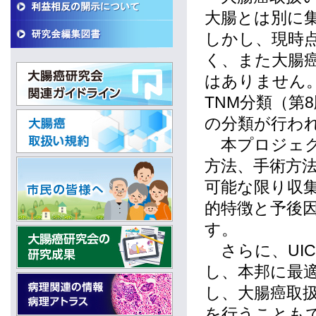
大腸とは別に
しかし、現時
く、また大腸
はありません。
TNM分類（第
の分類が行わ
本プロジェク
方法、手術方
可能な限り収
的特徴と予後
す。
さらに、UIC
し、本邦に最
し、大腸癌取
を行うことも