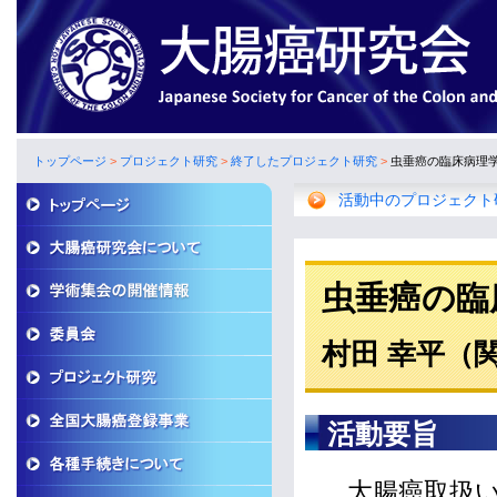
トップページ
>
プロジェクト研究
>
終了したプロジェクト研究
>
虫垂癌の臨床病理
活動中のプロジェクト
虫垂癌の臨
村田 幸平（
活動要旨
大腸癌取扱い