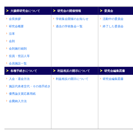
大腸癌研究会について
研究会の開催情報
委員会
会長挨拶
学術集会開催のお知らせ
活動中の委員会
研究会概要
過去の学術集会一覧
終了した委員会
沿革
会則
会則施行細則
役員・世話人等
会員施設一覧
各種手続きについて
利益相反の開示について
研究会編集図書
入会・退会方法
利益相反の開示について
研究会編集図書
施設代表者交代・その他手続き
優秀論文賞応募用紙
会費納入方法