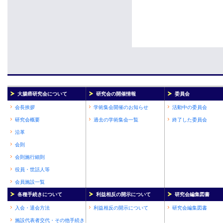
大腸癌研究会について
研究会の開催情報
委員会
会長挨拶
学術集会開催のお知らせ
活動中の委員会
研究会概要
過去の学術集会一覧
終了した委員会
沿革
会則
会則施行細則
役員・世話人等
会員施設一覧
各種手続きについて
利益相反の開示について
研究会編集図書
入会・退会方法
利益相反の開示について
研究会編集図書
施設代表者交代・その他手続き