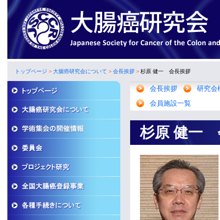
トップページ
>
大腸癌研究会について
>
会長挨拶
>
杉原 健一 会長挨拶
会長挨拶
研究会
会員施設一覧
杉原 健一