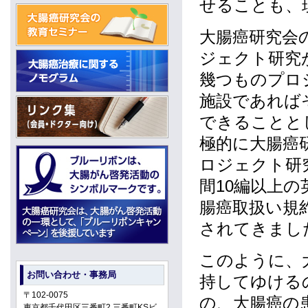
せることも、
大腸癌研究会
ジェクト研究
幾つものプロ
施設であれば
できることと
極的に大腸癌
ロジェクト研
間10編以上
腸癌取扱い規
されてきまし
このように、
お問い合わせ・事務局
持してゆける
〒102-0075
の、大腸癌の
東京都千代田区三番町2 三番町KSビ