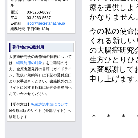
ル
療を提供しよ
電話
03-3263-8697
かなりません
FAX
03-3263-8687
E-mail
jsccr@secretariat.ne.jp
業務時間
平日9時-18時
今の私の使命
くれる新しい
著作物の転載利用
の大腸癌研究
大腸癌研究会の著作物の転載について
生方ひとりひ
は「
転載利用の対象
」をご確認のう
大変感謝して
え、金原出版発行の書籍（ガイドライ
ン、取扱い規約等）は下記の受付窓口
申し上げます
よりお手続きください。書籍以外の当
サイトに関する転載は研究会事務局へ
お問い合わせください。
【受付窓口】
転載許諾申請について
※金原出版のサイト（外部サイト）へ
＊ ＊ ＊ 
移動します